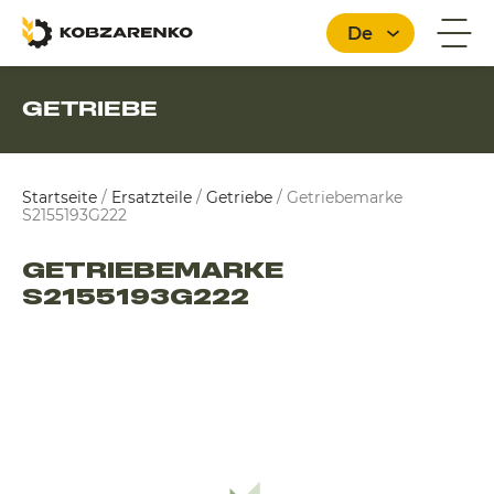
De
GETRIEBE
Deutsch
Startseite
/
Ersatzteile
/
Getriebe
/
Getriebemarke
S2155193G222
GETRIEBEMARKE
S2155193G222