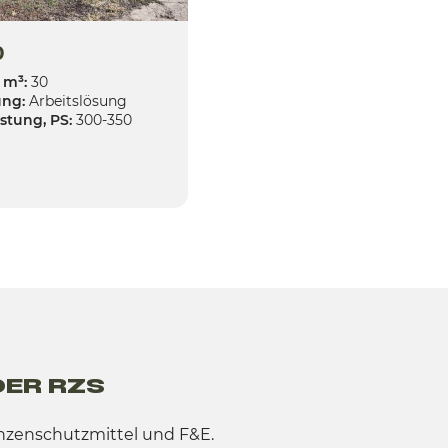
0
 m³:
30
ng:
Arbeitslösung
istung, PS:
300-350
DER RZS
anzenschutzmittel und F&E.