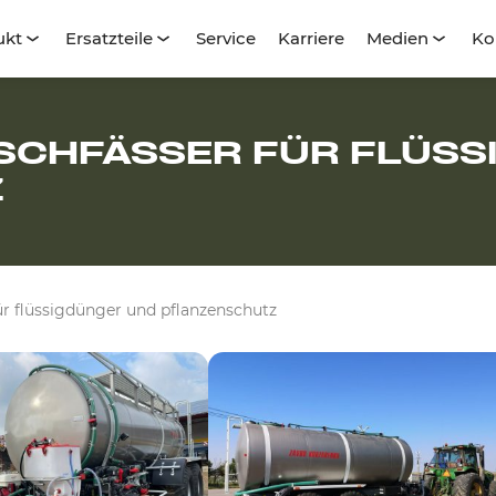
ukt
Ersatzteile
Service
Karriere
Medien
Ko
MISCHFÄSSER FÜR FLÜS
Z
ür flüssigdünger und pflanzenschutz