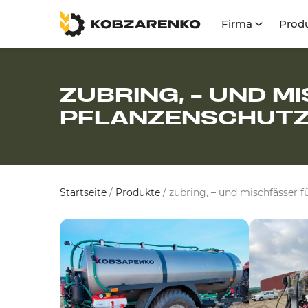
Firma
Prod
ZUBRING, – UND 
PFLANZENSCHUT
Startseite
/
Produkte
/
zubring, – und mischfässer f