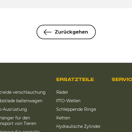
Zurückgehen
ERSATZTEILE
SERVI
treide verschlauchung
Räder
lbstlade ballenwagen
PTO-Wellen
lo-Ausrüstung
Schleppende Ringe
hänger für den
Ketten
ansport von Tieren
Hydraulische Zylinder