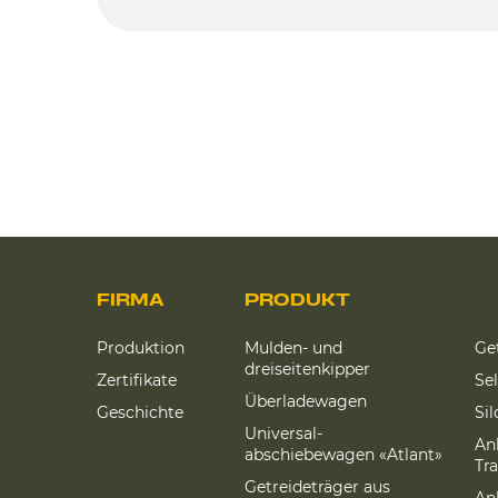
FIRMA
PRODUKT
Produktion
Mulden- und
Ge
dreiseitenkipper
Zertifikate
Se
Überladewagen
Geschichte
Si
Universal-
An
abschiebewagen «Atlant»
Tr
Getreideträger aus