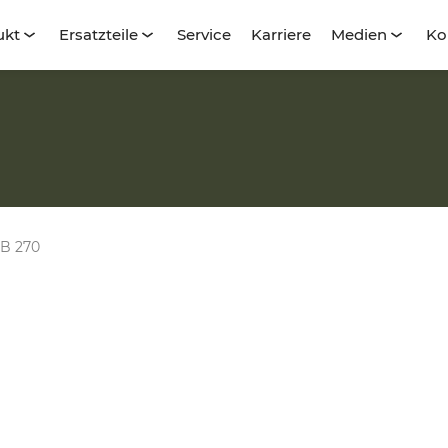
ukt
Ersatzteile
Service
Karriere
Medien
Ko
RB 270