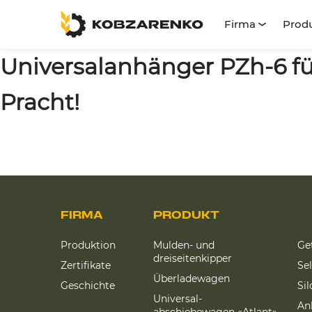
Firma
Prod
Universalanhänger PZh-6 fü
Pracht!
FIRMA
PRODUKT
Produktion
Mulden- und
Ge
dreiseitenkipper
Zertifikate
Se
Überladewagen
Geschichte
Si
Universal-
An