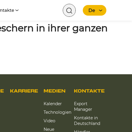
ntakte
De
schern in ihrer ganzen
Deutsch
CE
KARRIERE
MEDIEN
KONTAKTE
Kalender
Export
Manager
Technologien
Kontakte in
Video
Deutschland
Neue