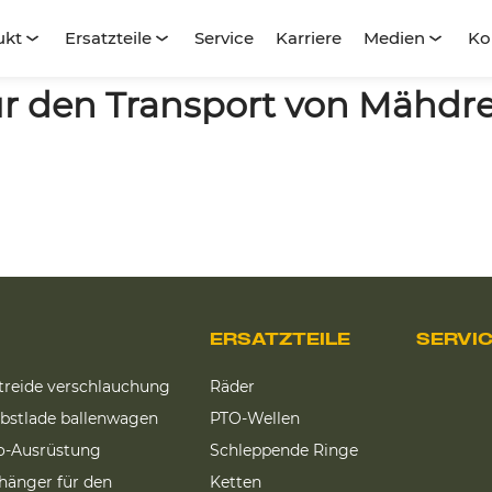
ukt
Ersatzteile
Service
Karriere
Medien
Ko
r den Transport von Mähdre
ERSATZTEILE
SERVI
treide verschlauchung
Räder
lbstlade ballenwagen
PTO-Wellen
lo-Ausrüstung
Schleppende Ringe
hänger für den
Ketten