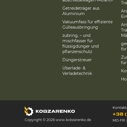
abschiebewagen «Atlant»
Tr
Getreideträger aus
An
Aluminium
Ei
Vakuumfass für effiziente
An
Gülleausbringung
Tr
zubring, – und
Mä
mischfässer für
ge
flüssigdünger und
fö
pflanzenschutz
Zu
Düngerstreuer
fü
Überlade- &
Ko
Verladetechnik
Ho
Kontakt
+38 
Copyright © 2026 www.kobzarenko.de
MO-FR: 8