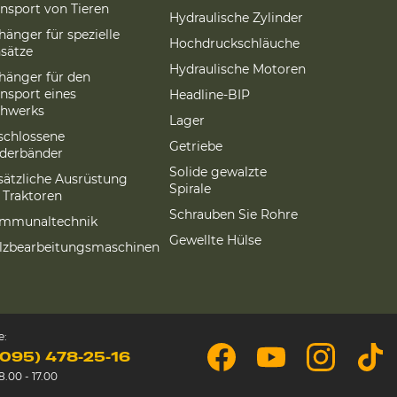
ansport von Tieren
Hydraulische Zylinder
hänger für spezielle
Hochdruckschläuche
nsätze
Hydraulische Motoren
hänger für den
ansport eines
Headline-BIP
hwerks
Lager
schlossene
Getriebe
rderbänder
Solide gewalzte
sätzliche Ausrüstung
Spirale
r Traktoren
Schrauben Sie Rohre
mmunaltechnik
Gewellte Hülse
lzbearbeitungsmaschinen
e:
(095) 478-25-16
.00 - 17.00