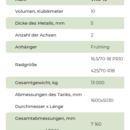
Volumen, Kubikmeter
10
1
Dicke des Metalls, mm
5
Anzahl der Achsen
2
Anhänger
Frühling
F
16.5/70-18 PR10
1
Radgröße
425/70-R18
Gesamtgewicht, kg
13 000
1
Abmessungen des Tanks, mm
1600х5030
Durchmesser x Länge
Gesamtabmessungen, mm
7 160
7