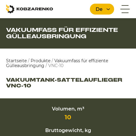
De
VAKUUMFASS FÜR EFFIZIENTE
GÜLLEAUSBRINGUNG
Deutsch
Startseite
/
Produkte
/
Vakuumfass für effiziente
Gülleausbringung
/
VNC-10
VAKUUMTANK-SATTELAUFLIEGER
VNC-10
Volumen, m³
10
Bruttogewicht, kg