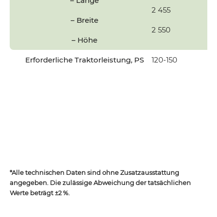
– Länge
2 455
2
– Breite
2 550
2
– Höhe
Erforderliche Traktorleistung, PS
120-150
1
*Alle technischen Daten sind ohne Zusatzausstattung
angegeben. Die zulässige Abweichung der tatsächlichen
Werte beträgt ±2 %.