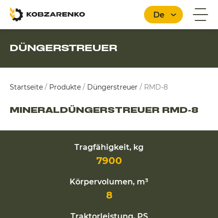
De
DÜNGERSTREUER
Deutsch
Startseite
/
Produkte
/
Düngerstreuer
/
RMD-8
MINERALDÜNGERSTREUER RMD-8
Tragfähigkeit, kg
7900
Körpervolumen, m³
8
Traktorleistung, PS