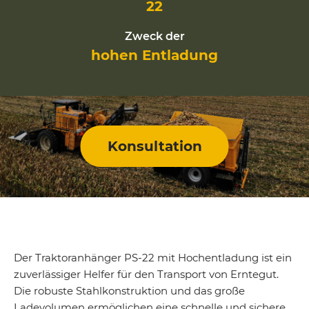
22
Zweck der
hohen Entladung
Konsultation
Der Traktoranhänger PS-22 mit Hochentladung ist ein
zuverlässiger Helfer für den Transport von Erntegut.
Die robuste Stahlkonstruktion und das große
Ladevolumen ermöglichen eine schnelle und sichere