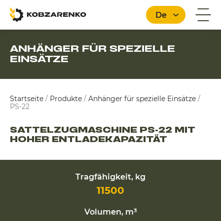
De
ANHÄNGER FÜR SPEZIELLE
EINSÄTZE
Deutsch
Startseite
/
Produkte
/
Anhänger für spezielle Einsätze
/
PS-22
SATTELZUGMASCHINE PS-22 MIT
HOHER ENTLADEKAPAZITÄT
Tragfähigkeit, kg
11500
Volumen, m³