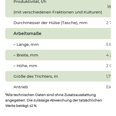
Produktivität, t/h
180
(mit verschiedenen Fraktionen und Kulturen)
Durchmesser der Hülse (Tasche), mm
2 70
Arbeitsmaße
– Länge, mm
5 80
– Breite, mm
4 25
– Höhe, mm
2 00
Größe des Trichters, m
1,7х2
Antrieb
Elek
*Alle technischen Daten sind ohne Zusatzausstattung
angegeben. Die zulässige Abweichung der tatsächlichen
Werte beträgt ±2 %.