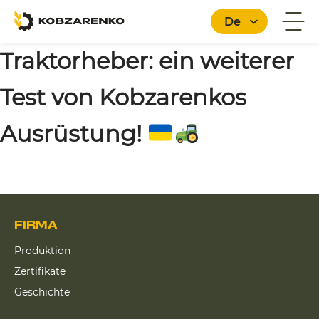
De
Traktorheber: ein weiterer
Test von Kobzarenkos
Deutsch
Ausrüstung!
FIRMA
Produktion
Zertifikate
Geschichte